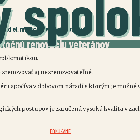
ý spolo
ozidiel, motocyklov, bicyklov a pod.
točnú renováciu veteránov
problematikou.
 zrenovovať aj nezrenovovateľné.
iéru spočíva v dobovom náradí s ktorým je možné v
gických postupov je zaručená vysoká kvalita v za
PONÚKAME