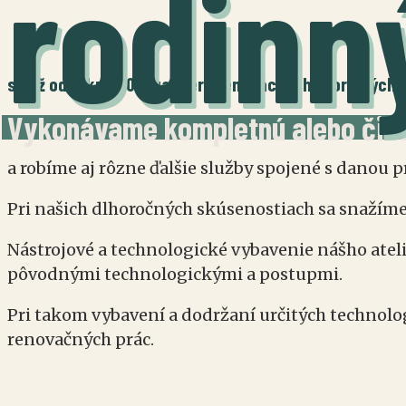
rodinn
sa už od roku 2004, zaoberá renováciou historických v
Vykonávame kompletnú alebo čias
a robíme aj rôzne ďalšie služby spojené s danou 
Pri našich dlhoročných skúsenostiach sa snažíme
Nástrojové a technologické vybavenie nášho atel
pôvodnými technologickými a postupmi.
Pri takom vybavení a dodržaní určitých technolo
renovačných prác.