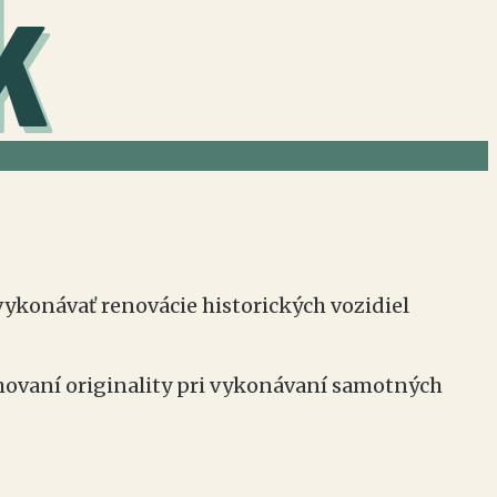
k
ykonávať renovácie historických vozidiel
chovaní originality pri vykonávaní samotných