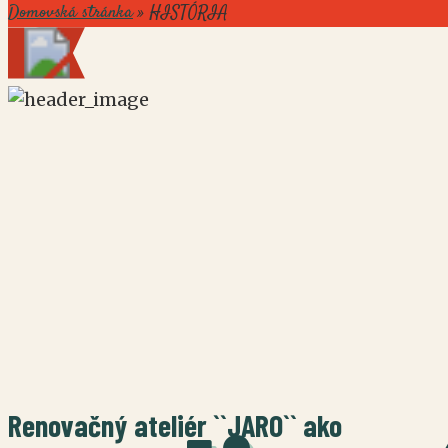
Domovská stránka
»
HISTÓRIA
Renovačný ateliér ``JARO`` ako